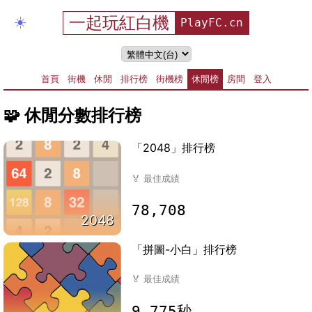
一起玩紅白機
☀️
PlayFC.cn
首頁
街機
休閒
排行榜
街機榜
休閒榜
房間
登入
🧩
休閒分數排行榜
「2048」排行榜
🏅
最佳成績
78,708
2048
「拼圖-小白」排行榜
🏅
最佳成績
9.775秒